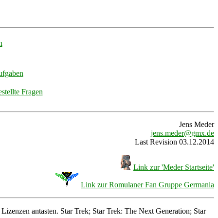
n
ufgaben
stellte Fragen
Jens Meder
jens.meder@gmx.de
Last Revision 03.12.2014
Link zur 'Meder Startseite'
Link zur Romulaner Fan Gruppe Germania
Lizenzen antasten. Star Trek; Star Trek: The Next Generation; Star