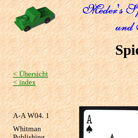
Spi
< Übersicht
< index
A-A W04. 1
Whitman
Publishing