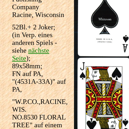
Company
Racine, Wisconsin
52Bl.+ 2 Joker;
(in Verp. eines
anderen Spiels -
siehe
nächste
Seite
);
89x58mm;
FN auf PA,
"(4531A-33A)" auf
PA,
"W.P.CO.,RACINE,
WIS.
NO.8530 FLORAL
TREE" auf einem