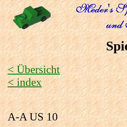
Spi
< Übersicht
< index
A-A US 10