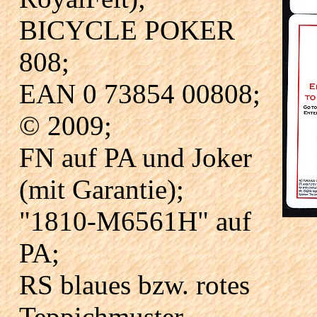
BICYCLE POKER
808;
EAN 0 73854 00808;
© 2009;
FN auf PA und Joker
(mit Garantie);
"1810-M6561H" auf
PA;
RS blaues bzw. rotes
Teppichmuster -