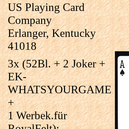
US Playing Card
Company
Erlanger, Kentucky
41018
3x (52Bl. + 2 Joker +
EK-
WHATSYOURGAME
+
1 Werbek.für
RoyalFelt);