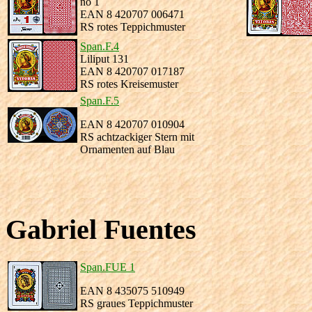
no 1
EAN 8 420707 006471
RS rotes Teppichmuster
Span.F.4
Liliput 131
EAN 8 420707 017187
RS rotes Kreisemuster
Span.F.5
EAN 8 420707 010904
RS achtzackiger Stern mit
Ornamenten auf Blau
Gabriel Fuentes
Span.FUE 1
EAN 8 435075 510949
RS graues Teppichmuster