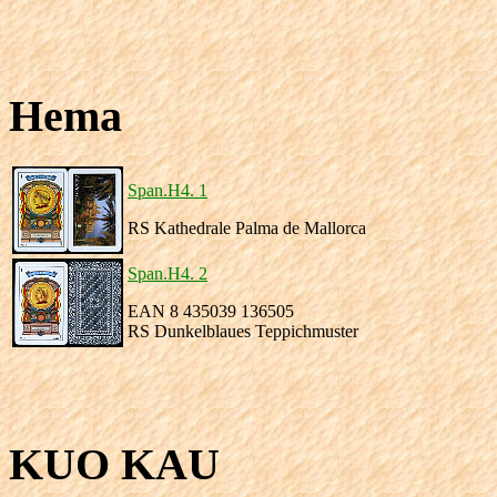
Hema
Span.H4. 1
RS Kathedrale Palma de Mallorca
Span.H4. 2
EAN 8 435039 136505
RS Dunkelblaues Teppichmuster
KUO KAU