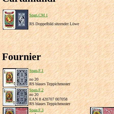
Span.CM 1
RS Doppelbild sitzender Löwe
Fournier
Span.F.1
no 20
RS blaues Teppichmuster
Span.F.2
no 20
EAN 8 420707 007058
RS blaues Teppichmuster
Span.F.3