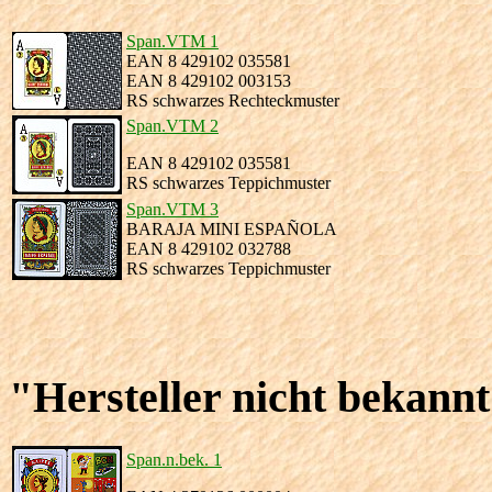
Span.VTM 1
EAN 8 429102 035581
EAN 8 429102 003153
RS schwarzes Rechteckmuster
Span.VTM 2
EAN 8 429102 035581
RS schwarzes Teppichmuster
Span.VTM 3
BARAJA MINI ESPAÑOLA
EAN 8 429102 032788
RS schwarzes Teppichmuster
"Hersteller nicht bekann
Span.n.bek. 1