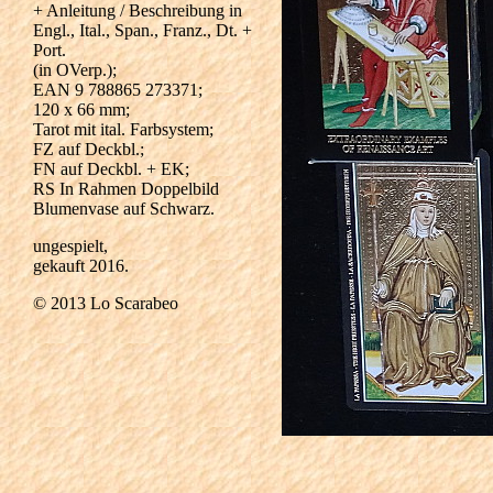
+ Anleitung / Beschreibung in
Engl., Ital., Span., Franz., Dt. +
Port.
(in OVerp.);
EAN 9 788865 273371;
120 x 66 mm;
Tarot mit ital. Farbsystem;
FZ auf Deckbl.;
FN auf Deckbl. + EK;
RS In Rahmen Doppelbild
Blumenvase auf Schwarz.
ungespielt,
gekauft 2016.
© 2013 Lo Scarabeo