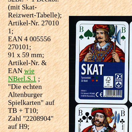
(mit Skat-
Reizwert-Tabelle);
Artikel-Nr. 27010
1;
EAN 4 005556
270101;
91 x 59 mm;
Artikel-Nr. &
EAN
wie
NBerl.S.1
;
"Die echten
Altenburger
Spielkarten" auf
TB + T10;
Zahl "2208904"
auf H9;