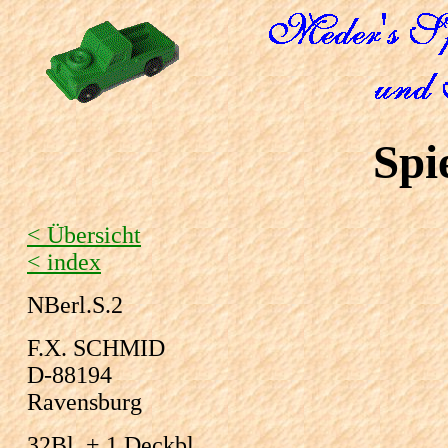
Spi
< Übersicht
< index
NBerl.S.2
F.X. SCHMID
D-88194
Ravensburg
32Bl. + 1 Deckbl.