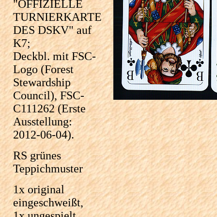
"OFFIZIELLE
TURNIERKARTE
DES DSKV" auf
K7;
Deckbl. mit FSC-
Logo (Forest
Stewardship
Council), FSC-
C111262 (Erste
Ausstellung:
2012-06-04).
RS grünes
Teppichmuster
1x original
eingeschweißt,
1x ungespielt,