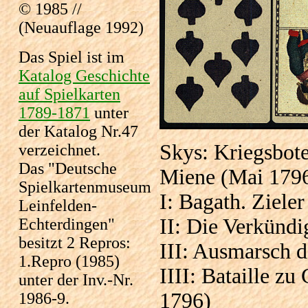
© 1985 //
(Neuauflage 1992)
Das Spiel ist im
Katalog Geschichte
auf Spielkarten
1789-1871
unter
der Katalog Nr.47
Skys: Kriegsbote
verzeichnet.
Das "Deutsche
Miene (Mai 179
Spielkartenmuseum
I: Bagath. Ziele
Leinfelden-
II: Die Verkünd
Echterdingen"
besitzt 2 Repros:
III: Ausmarsch 
1.Repro (1985)
IIII: Bataille z
unter der Inv.-Nr.
1796)
1986-9.