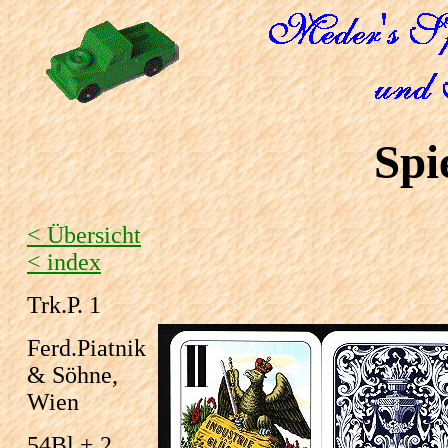
Spi
< Übersicht
< index
Trk.P. 1
Ferd.Piatnik
& Söhne,
Wien
54Bl.+ 2