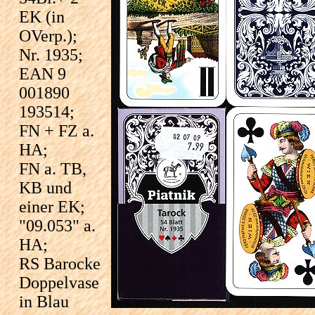
EK (in
OVerp.);
Nr. 1935;
EAN 9
001890
193514;
FN + FZ a.
HA;
FN a. TB,
KB und
einer EK;
"09.053" a.
HA;
RS Barocke
Doppelvase
in Blau