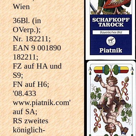
Wien
36Bl. (in
OVerp.);
Nr. 182211;
EAN 9 001890
182211;
FZ auf HA und
S9;
FN auf H6;
'08.433
www.piatnik.com'
auf SA;
RS zweites
königlich-