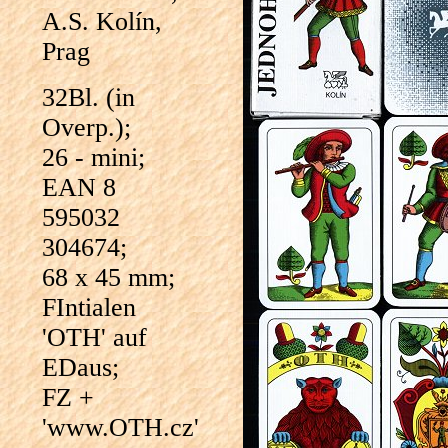
A.S. Kolín,
Prag
32Bl. (in
Overp.);
26 - mini;
EAN 8
595032
304674;
68 x 45 mm;
FIntialen
'OTH' auf
EDaus;
FZ +
'www.OTH.cz'