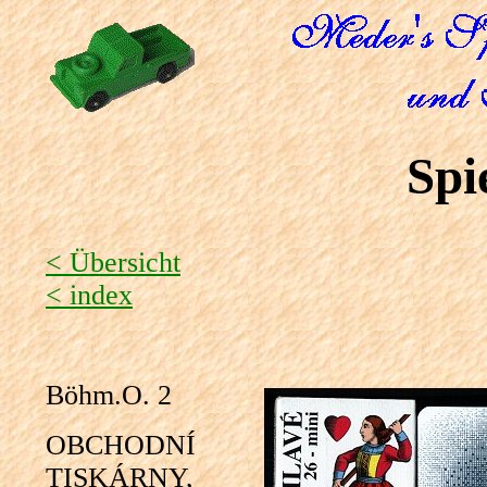
Spi
< Übersicht
< index
Böhm.O. 2
OBCHODNÍ
TISKÁRNY,