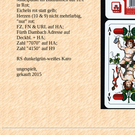
in Rot;
Eicheln rot statt gelb;
Herzen (10 & 9) nicht mehrfarbig,
"nur" rot;
FZ, FN & URL auf HA;
Fürth Dambach Adresse auf
Deckbl. + HA;
Zahl "7070" auf HA;
Zahl "4150" auf H9
RS dunkelgrün-weißes Karo
ungespielt,
gekauft 2015