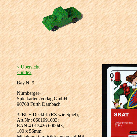
< Übersicht
< index
Bay.N. 9
Nürnberger-
Spielkarten-Verlag GmbH
90768 Fürth Dambach
32Bl. + Deckbl. (RS wie Spiel);
Art.Nr.: 0601991003;
EAN 4 012426 600043;
100 x 56mm;
Mittelpunkt im Bildrahmen auf HA