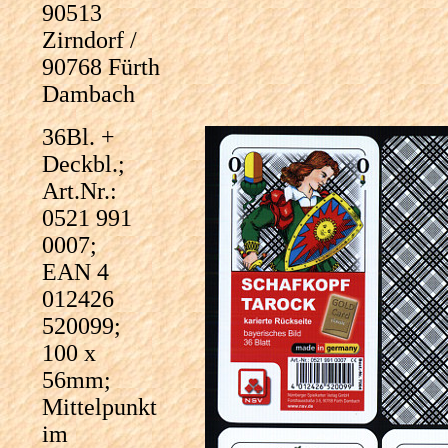
90513
Zirndorf /
90768 Fürth
Dambach
36Bl. +
Deckbl.;
Art.Nr.:
0521 991
0007;
EAN 4
012426
520099;
100 x
56mm;
Mittelpunkt
im