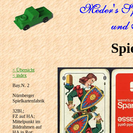
Spi
< Übersicht
< index
Bay.N. 2
Nürnberger
Spielkartenfabrik
32Bl.;
FZ auf HA;
Mittelpunkt im
Bildrahmen auf
HA in Rot;