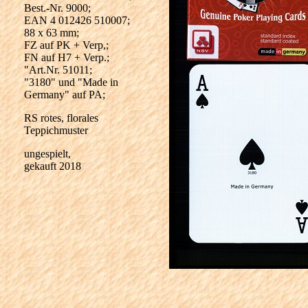
Best.-Nr. 9000;
EAN 4 012426 510007;
88 x 63 mm;
FZ auf PK + Verp,;
FN auf H7 + Verp.;
"Art.Nr. 51011;
"3180" und "Made in
Germany" auf PA;
RS rotes, florales
Teppichmuster
ungespielt,
gekauft 2018