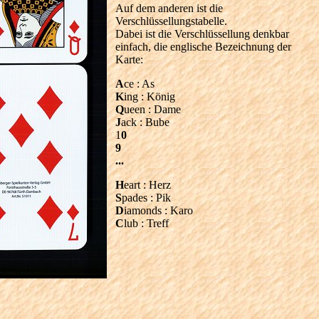
Auf dem anderen ist die
Verschlüssellungstabelle.
Dabei ist die Verschlüssellung denkbar
einfach, die englische Bezeichnung der
Karte:
A
ce : As
K
ing : König
Q
ueen : Dame
J
ack : Bube
1
0
9
...
H
eart : Herz
S
pades : Pik
D
iamonds : Karo
C
lub : Treff