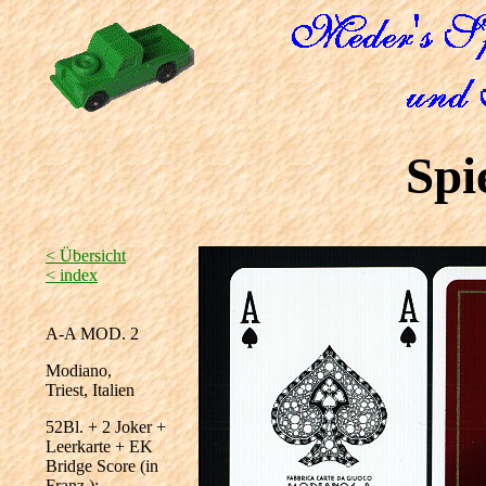
Spi
< Übersicht
< index
A-A MOD. 2
Modiano,
Triest, Italien
52Bl. + 2 Joker +
Leerkarte + EK
Bridge Score (in
Franz.);