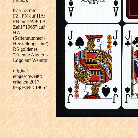
87 x 58 mm;
FZ+FN auf HA;
FN auf PA + TB;
Zahl "1965" auf
HA
(Seriennummer /
Herstellungsjahr?);
RS goldenes
"Etienne Aigner"-
Logo auf Weinrot
original
eingeschweißt;
erhalten 2017;
hergestellt: 1965?