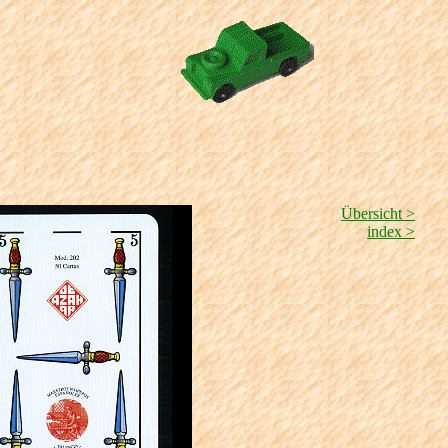
Übersicht >
index >