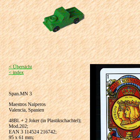
< Übersicht
< index
Span.MN 3
Maestros Naiperos
Valencia, Spanien
48Bl. + 2 Joker (in Plastikschachtel);
Mod.202;
EAN 3 114524 216742;
95 x 61 mm;