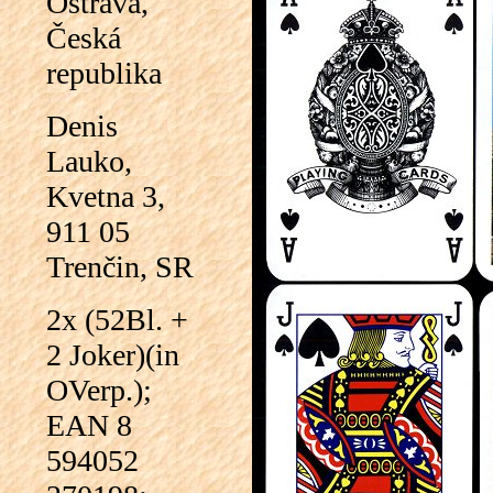
Ostrava,
Česká
republika
Denis
Lauko,
Kvetna 3,
911 05
Trenčin, SR
2x (52Bl. +
2 Joker)(in
OVerp.);
EAN 8
594052