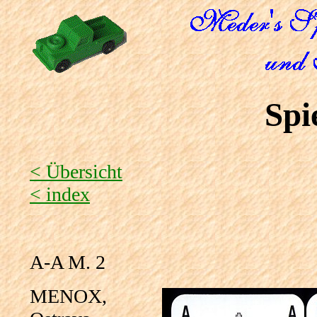
Spi
< Übersicht
< index
A-A M. 2
MENOX,