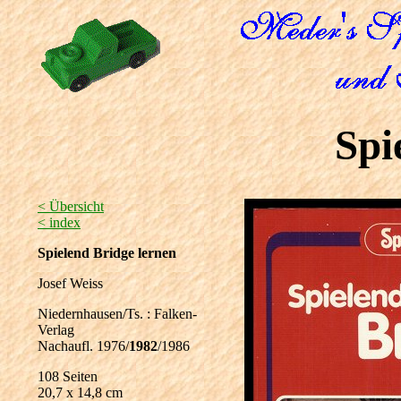
Spi
< Übersicht
< index
Spielend Bridge lernen
Josef Weiss
Niedernhausen/Ts. : Falken-
Verlag
Nachaufl. 1976/
1982
/1986
108 Seiten
20,7 x 14,8 cm