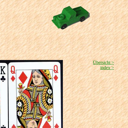
Übersicht >
index >