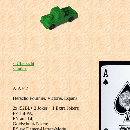
< Übersicht
< index
A-A F.2
Heraclio Fournier, Victoria, Espana
2x (52Bl.+ 2 Joker + 1 Extra Joker);
FZ auf PA;
FN auf T4;
Goldschnitt-Ecken;
RS sw Damen-Herren-Motiv