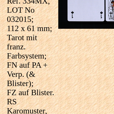
Réf. 334MX,
LOT No
032015;
112 x 61 mm;
Tarot mit
franz.
Farbsystem;
FN auf PA +
Verp. (&
Blister);
FZ auf Blister.
RS
Karomuster,