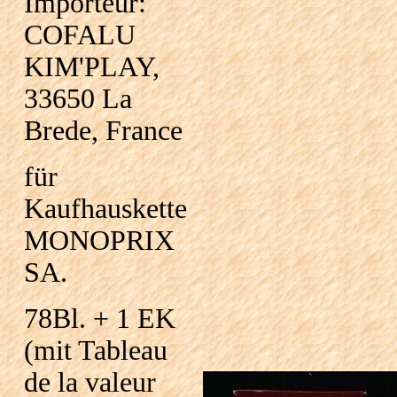
Importeur:
COFALU
KIM'PLAY,
33650 La
Brede, France
für
Kaufhauskette
MONOPRIX
SA.
78Bl. + 1 EK
(mit Tableau
de la valeur