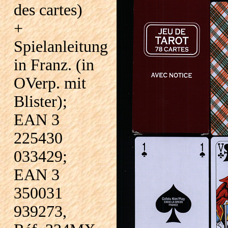
des cartes)
+
Spielanleitung
in Franz. (in
OVerp. mit
Blister);
EAN 3
225430
033429;
EAN 3
350031
939273,