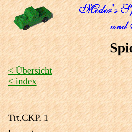
Spi
< Übersicht
< index
Trt.CKP. 1