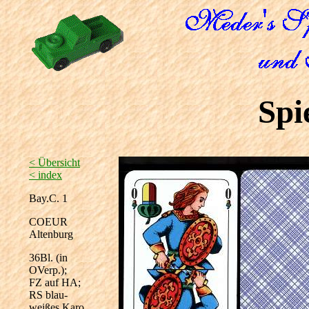
Spi
< Übersicht
< index
Bay.C. 1
COEUR
Altenburg
36Bl. (in
OVerp.);
FZ auf HA;
RS blau-
weißes Karo