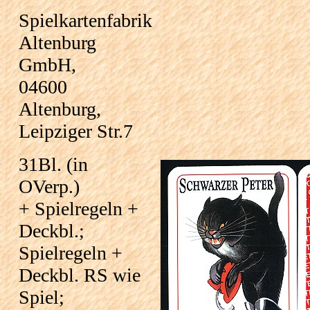
Spielkartenfabrik
Altenburg
GmbH,
04600
Altenburg,
Leipziger Str.7
31Bl. (in
OVerp.)
+ Spielregeln +
Deckbl.;
Spielregeln +
Deckbl. RS wie
Spiel;