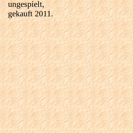
ungespielt,
gekauft 2011.