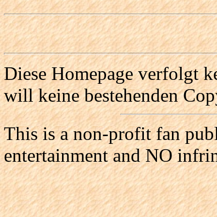
Diese Homepage verfolgt ke
will keine bestehenden Copy
This is a non-profit fan pub
entertainment and NO infri