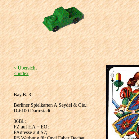
< Übersicht
< index
Bay.B. 3
Berliner Spielkarten A.Seydel & Cie.;
D-6100 Darmstadt
36Bl.;
FZ auf HA + EO;
FAdresse auf S7;
RS Werbung für Opel Faber Dachau