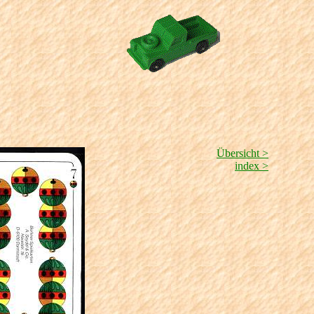
Übersicht >
index >