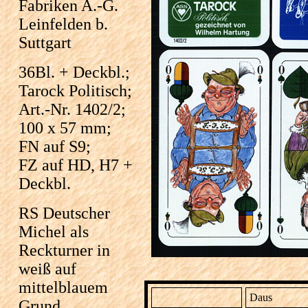
Fabriken A.-G.
Leinfelden b.
Suttgart
36Bl. + Deckbl.;
Tarock Politisch;
Art.-Nr. 1402/2;
100 x 57 mm;
FN auf S9;
FZ auf HD, H7 +
Deckbl.
RS Deutscher
Michel als
Reckturner in
weiß auf
mittelblauem
Daus
Grund.