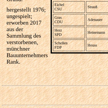
Eichel
Strauß
hergestellt 1976;
CSU
ungespielt;
Gras
Adenauer
erworben 2017
CDU
aus der
Herz
Heinemann
Sammlung des
SPD
verstorbenen,
Schellen
Heuss
FDP
münchner
Bauunternehmers
Rank.