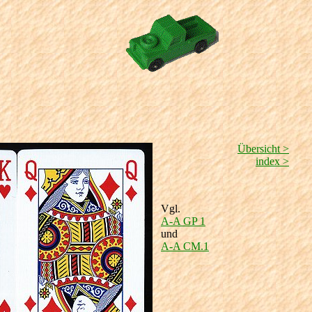
Übersicht >
index >
Vgl.
A-A GP 1
und
A-A CM.1