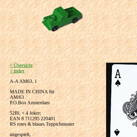
< Übersicht
< index
A-A AM63. 1
MADE IN CHINA für
AM/63
P.O.Box Amsterdam
52Bl. + 4 Joker;
EAN 8 711295 220401
RS rotes & blaues Teppichmuster
ungespielt,