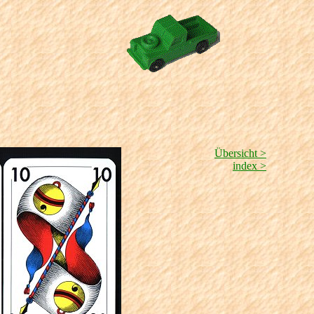
Übersicht >
index >