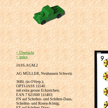
< Übersicht
< index
JASS.AGM.2
AG MÜLLER, Neuhausen Schweiz
36Bl. (in OVerp.);
OPTI-JASS 11140
mit extra grosse Eckzeichen;
EAN 7 621600 111403;
FN auf Schellen- und Schilten-Daus,
Schellen- und Rosen-König;
FZ auf Schilten-Daus;