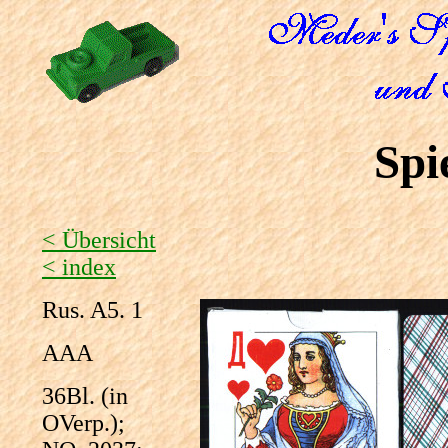
Spi
< Übersicht
< index
Rus. A5. 1
AAA
36Bl. (in
OVerp.);