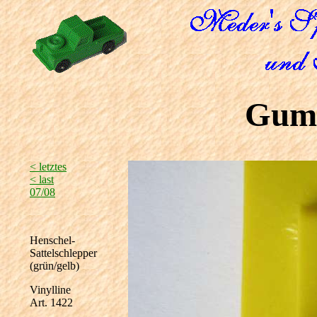
Gum
< letztes
< last
07/08
Henschel-
Sattelschlepper
(grün/gelb)
Vinylline
Art. 1422